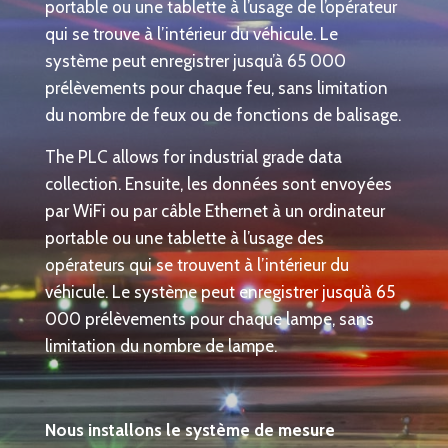
portable ou une tablette à l’usage de l’opérateur
qui se trouve à l’intérieur du véhicule. Le
système peut enregistrer jusqu’à 65 000
prélèvements pour chaque feu, sans limitation
du nombre de feux ou de fonctions de balisage.
The PLC allows for industrial grade data
collection. Ensuite, les données sont envoyées
par WiFi ou par câble Ethernet à un ordinateur
portable ou une tablette à l’usage des
opérateurs qui se trouvent à l’intérieur du
véhicule. Le système peut enregistrer jusqu’à 65
000 prélèvements pour chaque lampe, sans
limitation du nombre de lampe.
Nous installons le système de mesure